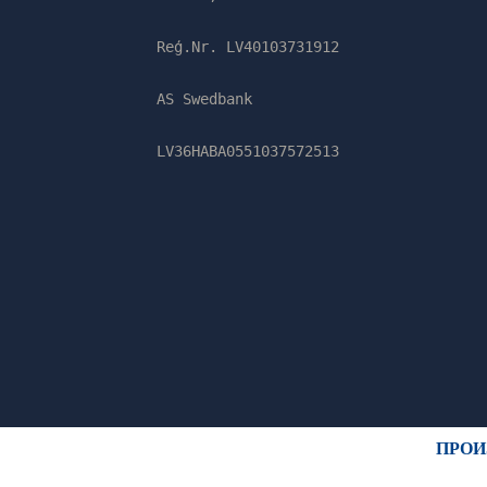
Reģ.Nr. LV40103731912
AS Swedbank
LV36HABA0551037572513
ПРОИ