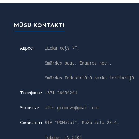
MŪSU KONTAKTI
Адрес:
„Loka ceļš 7”,
Smārdes pag., Engures nov.,
Smārdes Industriālā parka teritorijā
Телефоны:
+371 26454244
Э-почта:
atis.gromovs@gmail.com
Свойства:
SIA "PGMetal", Meža iela 23-4,
Tukums, LV-3101