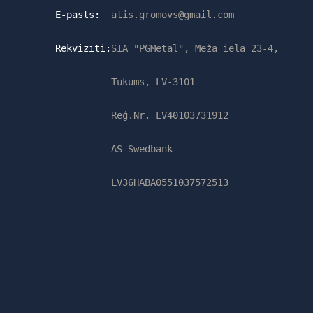
E-pasts:
atis.gromovs@gmail.com
Rekvizīti:
SIA "PGMetal", Meža iela 23-4,
Tukums, LV-3101
Reģ.Nr. LV40103731912
AS Swedbank
LV36HABA0551037572513