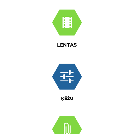
LENTAS
ĶĒŽU