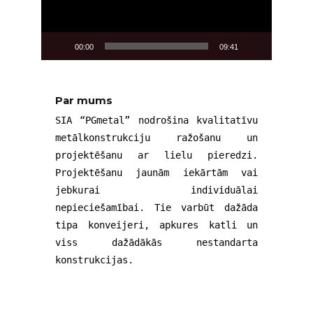
00:00
09:41
Par mums
SIA “PGmetal” nodrošina kvalitatīvu
metālkonstrukciju ražošanu un
projektēšanu ar lielu pieredzi.
Projektēšanu jaunām iekārtām vai
jebkurai individuālai
nepieciešamībai. Tie varbūt dažāda
tipa konveijeri, apkures katli un
viss dažādākās nestandarta
konstrukcijas.