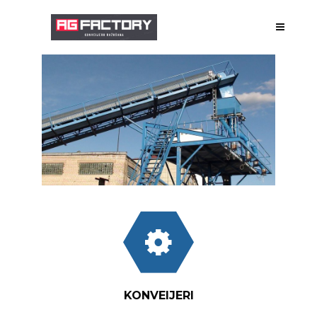
PAR MUMS
RAŽOŠANA
PROJEKTĒŠANA
GALERIJA
PAVEIKTIE DARBI
KONVEIJERI