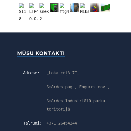
MŪSU KONTAKTI
Adrese:
„Loka ceļš 7”,
Smārdes pag., Engures nov.,
Smārdes Industriālā parka
teritorijā
Tālruņi:
+371 26454244