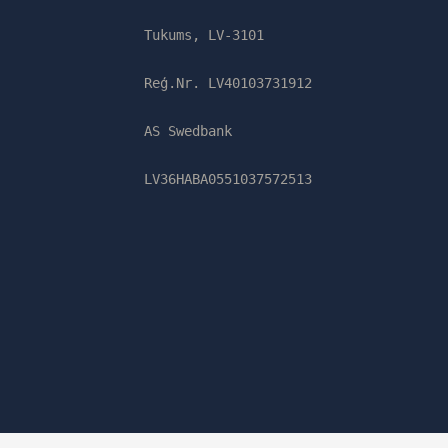
Tukums, LV-3101
Reģ.Nr. LV40103731912
AS Swedbank
LV36HABA0551037572513