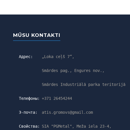
MŪSU KONTAKTI
Адрес:
„Loka ceļš 7”,
Smārdes pag., Engures nov.,
Smārdes Industriālā parka teritorijā
Телефоны:
+371 26454244
Э-почта:
atis.gromovs@gmail.com
Свойства:
SIA "PGMetal", Meža iela 23-4,