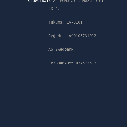
Свойства:
SIA "PGMetal", Meža iela
23-4,
Tukums, LV-3101
Reģ.Nr. LV40103731912
AS Swedbank
LV36HABA0551037572513