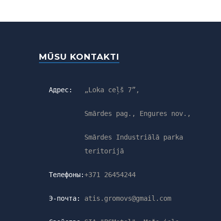
MŪSU KONTAKTI
Адрес:
„Loka ceļš 7”,
Smārdes pag., Engures nov.,
Smārdes Industriālā parka
teritorijā
Телефоны:
+371 26454244
Э-почта:
atis.gromovs@gmail.com