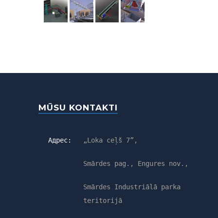
MŪSU KONTAKTI
Адрес:
„Loka ceļš 7”,
Smārdes pag., Engures nov.,
Smārdes Industriālā parka
teritorijā