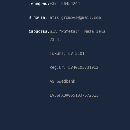
Телефоны:
+371 26454244
Э-почта:
atis.gromovs@gmail.com
Свойства:
SIA "PGMetal", Meža iela
23-4,
Tukums, LV-3101
Reģ.Nr. LV40103731912
AS Swedbank
LV36HABA0551037572513