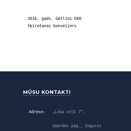
2016. gads. Getliņi EKO
šķirošanas konveijers
MŪSU KONTAKTI
Adrese:
„Loka ceļš 7”,
Smārdes pag., Engures