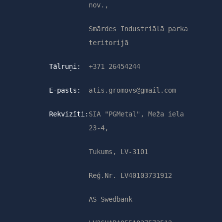
nov.,
Smārdes Industriālā parka
teritorijā
Tālruņi:
+371 26454244
E-pasts:
atis.gromovs@gmail.com
Rekvizīti:
SIA "PGMetal", Meža iela
23-4,
Tukums, LV-3101
Reģ.Nr. LV40103731912
AS Swedbank