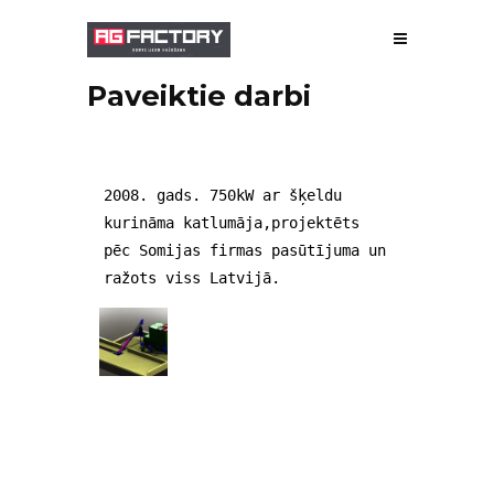
Paveiktie darbi
PAR MUMS
RAŽOŠANA
2008. gads. 750kW ar šķeldu
PROJEKTĒŠANA
kurināma katlumāja,projektēts
pēc Somijas firmas pasūtījuma un
GALERIJA
ražots viss Latvijā.
PAVEIKTIE DARBI