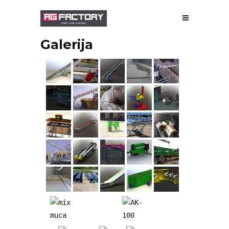
Galerija
PAR MUMS
RAŽOŠANA
PROJEKTĒŠANA
GALERIJA
PAVEIKTIE DARBI