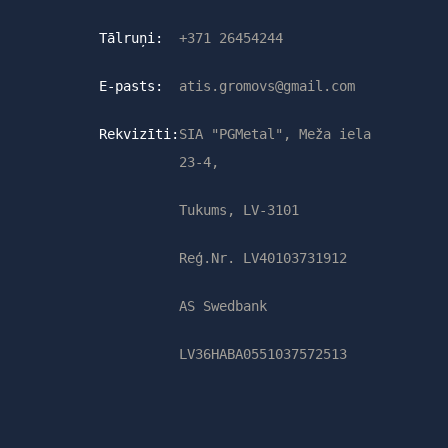
Tālruņi:
+371 26454244
E-pasts:
atis.gromovs@gmail.com
Rekvizīti:
SIA "PGMetal", Meža iela
23-4,
Tukums, LV-3101
Reģ.Nr. LV40103731912
AS Swedbank
LV36HABA0551037572513