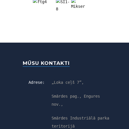
MŪSU KONTAKTI
Adrese:
„Loka ceļš 7”,
Smārdes pag., Engures
nov.,
Smārdes Industriālā parka
teritorijā