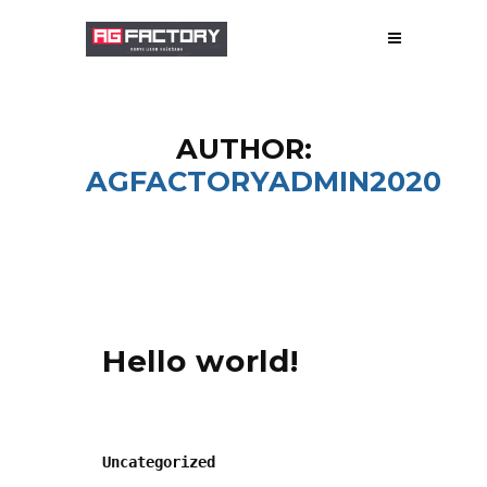
PAR MUMS
AUTHOR:
RAŽOŠANA
AGFACTORYADMIN2020
PROJEKTĒŠANA
GALERIJA
PAVEIKTIE DARBI
Hello world!
Posted by
agfactoryadmin2020
In
Uncategorized