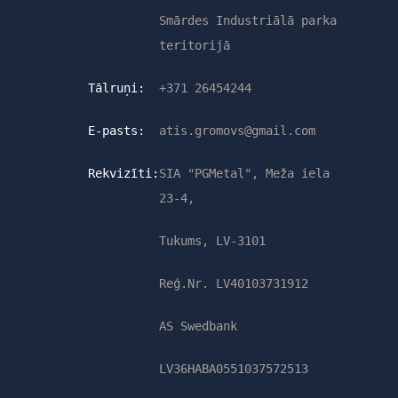
Smārdes Industriālā parka
teritorijā
Tālruņi:
+371 26454244
E-pasts:
atis.gromovs@gmail.com
Rekvizīti:
SIA "PGMetal", Meža iela
23-4,
Tukums, LV-3101
Reģ.Nr. LV40103731912
AS Swedbank
LV36HABA0551037572513