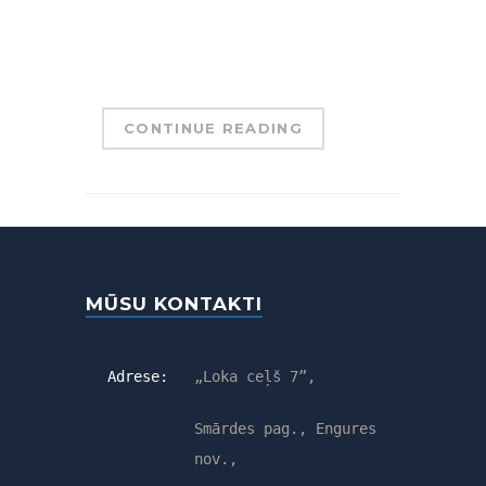
Welcome to WordPress. This is
your first post. Edit or delete
it, then start writing!
CONTINUE READING
MŪSU KONTAKTI
Adrese:
„Loka ceļš 7”,
Smārdes pag., Engures
nov.,